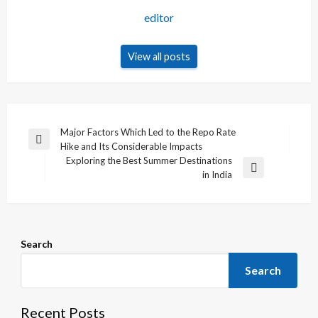
editor
View all posts
Post
Major Factors Which Led to the Repo Rate
Previous
Hike and Its Considerable Impacts
navigation
Post
Exploring the Best Summer Destinations
Next
in India
Post
Search
Search
Recent Posts